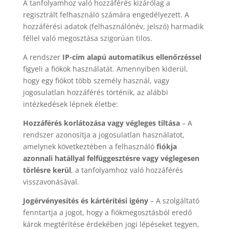
A tanfolyamhoz való hozzáférés kizárólag a
regisztrált felhasználó számára engedélyezett. A
hozzáférési adatok (felhasználónév, jelszó) harmadik
féllel való megosztása szigorúan tilos.
A rendszer
IP-cím alapú automatikus ellenőrzéssel
figyeli a fiókok használatát. Amennyiben kiderül,
hogy egy fiókot több személy használ, vagy
jogosulatlan hozzáférés történik, az alábbi
intézkedések lépnek életbe:
Hozzáférés korlátozása vagy végleges tiltása
– A
rendszer azonosítja a jogosulatlan használatot,
amelynek következtében a felhasználó
fiókja
azonnali hatállyal felfüggesztésre vagy véglegesen
törlésre kerül
, a tanfolyamhoz való hozzáférés
visszavonásával.
Jogérvényesítés és kártérítési igény
– A szolgáltató
fenntartja a jogot, hogy a fiókmegosztásból eredő
károk megtérítése érdekében jogi lépéseket tegyen,