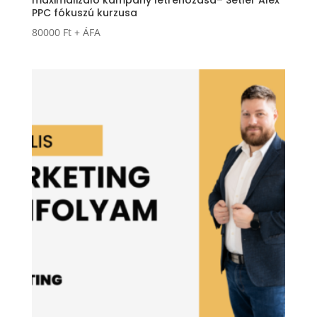
PPC fókuszú kurzusa
80000
Ft
+ ÁFA