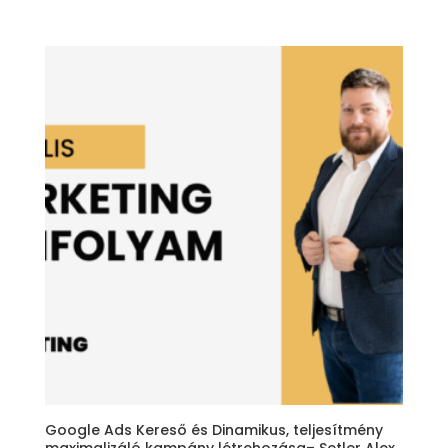
Google Ads Kereső és Dinamikus, teljesítmény
maximalizáló kampány létrehozása– Setler Alex