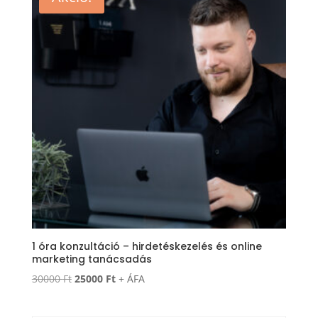
1 óra konzultáció – hirdetéskezelés és online
marketing tanácsadás
Original
Current
30000
Ft
25000
Ft
+ ÁFA
price
price
was:
is: