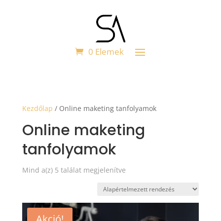
0 Elemek
Kezdőlap
/ Online maketing tanfolyamok
Online maketing
tanfolyamok
Mind a(z) 5 találat megjelenítve
Akció!